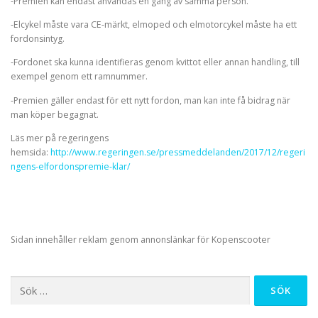
-Premien kan endast användas en gång av samma person.
-Elcykel måste vara CE-märkt, elmoped och elmotorcykel måste ha ett
fordonsintyg.
-Fordonet ska kunna identifieras genom kvittot eller annan handling, till
exempel genom ett ramnummer.
-Premien gäller endast för ett nytt fordon, man kan inte få bidrag när
man köper begagnat.
Läs mer på regeringens
hemsida:
http://www.regeringen.se/pressmeddelanden/2017/12/regeri
ngens-elfordonspremie-klar/
Sidan innehåller reklam genom annonslänkar för Kopenscooter
Sök
efter: