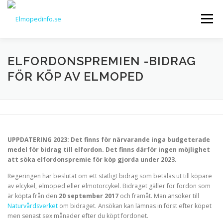
Hoppa
till
Meny
innehåll
TESTER AV ELMOPEDER
ELFORDONSPREMIEN -BIDRAG
FÖR KÖP AV ELMOPED
MER OM ELMOPEDER OCH ELSCOOTRAR
ELCYKLAR
KONTAKT
UPPDATERING 2023: Det finns för närvarande inga budgeterade
medel för bidrag till elfordon. Det finns därför ingen möjlighet
att söka elfordonspremie för köp gjorda under 2023.
Regeringen har beslutat om ett statligt bidrag som betalas ut till köpare
av elcykel, elmoped eller elmotorcykel. Bidraget gäller för fordon som
är köpta från den
20 september 2017
och framåt. Man ansöker till
Naturvårdsverket
om bidraget. Ansökan kan lämnas in först efter köpet
men senast sex månader efter du köpt fordonet.