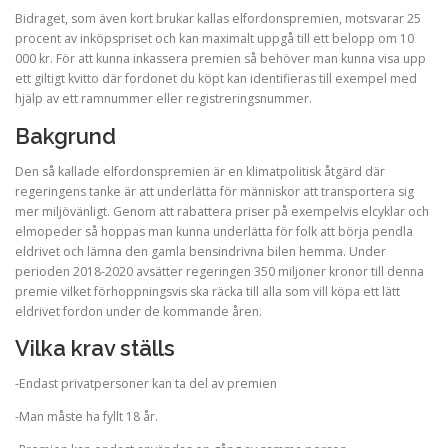
Bidraget, som även kort brukar kallas elfordonspremien, motsvarar 25
procent av inköpspriset och kan maximalt uppgå till ett belopp om 10
000 kr. För att kunna inkassera premien så behöver man kunna visa upp
ett giltigt kvitto där fordonet du köpt kan identifieras till exempel med
hjälp av ett ramnummer eller registreringsnummer.
Bakgrund
Den så kallade elfordonspremien är en klimatpolitisk åtgärd där
regeringens tanke är att underlätta för människor att transportera sig
mer miljövänligt. Genom att rabattera priser på exempelvis elcyklar och
elmopeder så hoppas man kunna underlätta för folk att börja pendla
eldrivet och lämna den gamla bensindrivna bilen hemma. Under
perioden 2018-2020 avsätter regeringen 350 miljoner kronor till denna
premie vilket förhoppningsvis ska räcka till alla som vill köpa ett lätt
eldrivet fordon under de kommande åren.
Vilka krav ställs
-Endast privatpersoner kan ta del av premien
-Man måste ha fyllt 18 år.