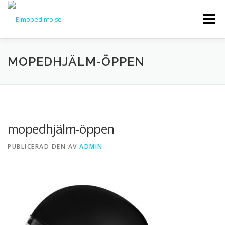
Hoppa
till
Meny
innehåll
TESTER AV ELMOPEDER
MOPEDHJÄLM-ÖPPEN
MER OM ELMOPEDER OCH ELSCOOTRAR
ELCYKLAR
mopedhjälm-öppen
KONTAKT
PUBLICERAD DEN
AV
ADMIN