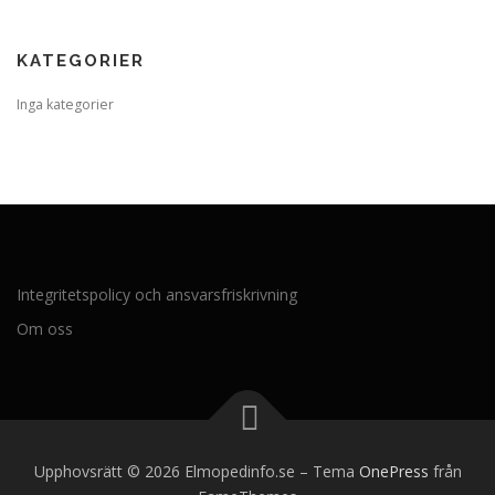
KATEGORIER
Inga kategorier
Integritetspolicy och ansvarsfriskrivning
Om oss
Upphovsrätt © 2026 Elmopedinfo.se
–
Tema
OnePress
från