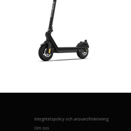
Integritetspolicy och ansvarsfriskrivning
Om oss