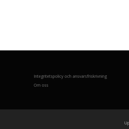
Integritetspolicy och ansvarsfriskrivning
Om oss
Up